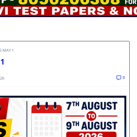
ANS MAY 1
 1
0
026