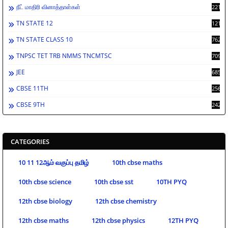
நீட் மாதிரி வினாத்தாள்கள்
2213
TN STATE 12
1212
TN STATE CLASS 10
762
TNPSC TET TRB NMMS TNCMTSC
709
JEE
685
CBSE 11TH
256
CBSE 9TH
242
CATEGORIES
10 11 12ஆம் வகுப்பு தமிழ்
10th cbse maths
10th cbse science
10th cbse sst
10TH PYQ
12th cbse biology
12th cbse chemistry
12th cbse maths
12th cbse physics
12TH PYQ