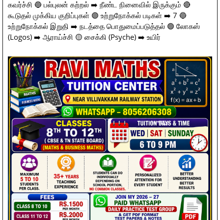
கவர்ச்சி 🔵 பல்புலன் கற்றல் ➡️ நீண்ட நினைவில் இருக்கும் 🔴
கூடுதல் முக்கிய குறிப்புகள் 🟣 உற்றுநோக்கல் படிகள் ➡️ 7 🔵
உற்றுநோக்கல் இறுதி ➡️ நடத்தை பொதுமைப்படுத்தல் 🟢 லோகஸ்
(Logos) ➡️ ஆராய்ச்சி 🟡 சைக்கி (Psyche) ➡️ உயிர்