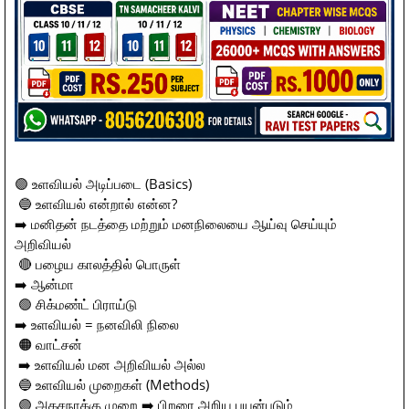
🟣 உளவியல் அடிப்படை (Basics)
🔵 உளவியல் என்றால் என்ன?
➡️ மனிதன் நடத்தை மற்றும் மனநிலையை ஆய்வு செய்யும்
அறிவியல்
🔴 பழைய காலத்தில் பொருள்
➡️ ஆன்மா
🟢 சிக்மண்ட் பிராய்டு
➡️ உளவியல் = நனவிலி நிலை
🟠 வாட்சன்
➡️ உளவியல் மன அறிவியல் அல்ல
🔵 உளவியல் முறைகள் (Methods)
🟣 அகசநாக்கு முறை ➡️ பிறரை அறிய பயன்படும்