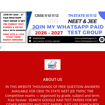
/
ABOUT US
IN THIS WEBSITE THOUSANDS OF FREE QUESTION ANSWERS
AVAILABLE FOR CBSE TN STATE NEET JEE TNPSC TRB
Competitive exams — organised by grade, subject and term.
Free forever. SEARCH GOOGLE RAVI TEST PAPERS FOR MY
OTHER WEBSITES AND TEST PAPERS. JUST USE SEARCH BOX