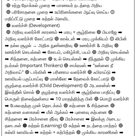
🟢 உற்று நோக்கல் முறை ➡️ மாணவர் நடத்தை அறிய
🔴 பரிசோதனை முறை ➡️ உயிரினங்களை ஆய்வு செய்ய 🟡
மதிப்பீட்டு முறை ➡️ கற்றல் அளவிட
🟠 வளர்ச்சி (Development)
🔵 அறிவு வளர்ச்சி காரணம் ➡️ மரபு + சூழ்நிலை 🟢 பியாஜே ➡️
அறிவு வளர்ச்சி கோட்பாடு 🔴 கால்டன் ➡️ மரபு முக்கியம் 🟡 லிபின்
➡️ நல்ல சூழல் → அதிக நுண்ணறிவு 🔴 உணர்ச்சி & அறிவு 🟢
உணர்ச்சி செயல்கள் ➡️ கோபம், மகிழ்ச்சி, பயம் 🔵 அறிவு செயல்கள்
➡️ சிந்தனை, கற்பனை 🟣 உடல் செயல்கள் ➡️ நீந்துதல் 🟡 முக்கிய
நபர்கள் (Important Thinkers) 🔴 சாக்ரடீஸ் ➡️ "உன்னை நீ
அறிவாய்" 🟢 டார்வின் ➡️ பரிணாம வளர்ச்சி 🔵 ஃபிராய்டு ➡️
உளவியல் பகுப்பாய்வு 🟣 மாஸ்லோ ➡️ தேவைக் கோட்பாடு 🔵
குழந்தை வளர்ச்சி (Child Development) 🟡 அடலசன்ஸ் ➡️
இலத்தீன் சொல் 🔴 குழந்தை வளர்ச்சி ➡️ சூழ்நிலை பாதிப்பு 🟢
பொருள் நிலைத்தன்மை ➡️ 10 மாதத்திற்கு பின் 🔵 மொழி வளர்ச்சி
➡️ பேசுவதற்கு முன் தொடக்கம் 🟣 கற்பனை & சிந்தனை 🔴
கற்பனை வகைகள் ➡️ மீள் ஆக்கம் ➡️ புனைவு கற்பனை 🟢
சிந்தனை ➡️ பிரச்சனை தீர்வு 🔵 பிரச்சனை ➡️ இலக்கு அடைய
தடைகள் 🟠 கற்றல் (Learning) 🟡 கற்றல் ➡️ நடத்தை மாற்றம் 🔴
கல்வி உளவியல் ➡️ கற்றல் + கற்பித்தல் 🟢 முக்கிய காரணிகள் ➡️