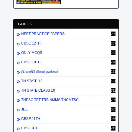
LABELS
NEET PRACTICE PAPERS
2998
CBSE 12TH
2672
ONLY MCQS
2429
CBSE 10TH
2284
நீட் மாதிரி வினாத்தாள்கள்
2213
TN STATE 12
1212
TN STATE CLASS 10
762
TNPSC TET TRB NMMS TNCMTSC
709
JEE
685
CBSE 11TH
256
CBSE 9TH
242