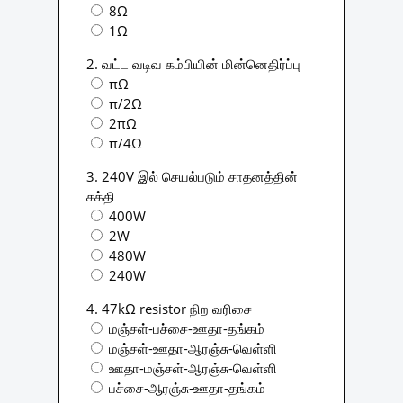
8Ω
1Ω
2. வட்ட வடிவ கம்பியின் மின்னெதிர்ப்பு
πΩ
π/2Ω
2πΩ
π/4Ω
3. 240V இல் செயல்படும் சாதனத்தின்
சக்தி
400W
2W
480W
240W
4. 47kΩ resistor நிற வரிசை
மஞ்சள்-பச்சை-ஊதா-தங்கம்
மஞ்சள்-ஊதா-ஆரஞ்சு-வெள்ளி
ஊதா-மஞ்சள்-ஆரஞ்சு-வெள்ளி
பச்சை-ஆரஞ்சு-ஊதா-தங்கம்