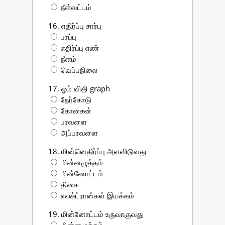
நீள்வட்டம்
16. எதிர்ப்பு சார்பு
பரப்பு
எதிர்ப்பு எண்
நீளம்
வெப்பநிலை
17. ஓம் விதி graph
நேர்கோடு
கோசைன்
பரவளை
அப்பரவளை
18. மின்னெதிர்ப்பு அளவிடுவது
மின்னழுத்தம்
மின்னோட்டம்
திசை
எலக்ட்ரான்கள் இயக்கம்
19. மின்னோட்டம் உருவாகுவது
மின்னழுத்தம்