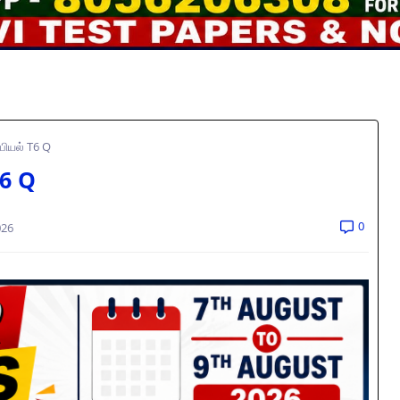
பியல் T6 Q
T6 Q
0
026