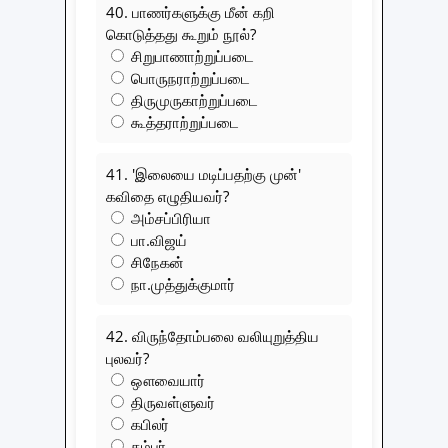
40. பாணர்களுக்கு மீன் கறி
கொடுத்தது கூறும் நூல்?
சிறுபாணாற்றுப்படை
பொருநராற்றுப்படை
திருமுருகாற்றுப்படை
கூத்தராற்றுப்படை
41. 'இலையை மடிப்பதற்கு முன்'
கவிதை எழுதியவர்?
அம்சப்பிரியா
பா.விஜய்
சிநேகன்
நா.முத்துக்குமார்
42. விருந்தோம்பலை வலியுறுத்திய
புலவர்?
ஔவையார்
திருவள்ளுவர்
கபிலர்
கம்பர்