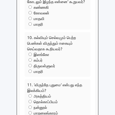
கோடலும் இழந்த என்னை' கூறுபவர்?
கண்ணகி
கோவலன்
மாதவி
மாதரி
10. கல்வியும் செல்வமும் பெற்ற
பெண்கள் விருந்தும் ஈகையும்
செய்வதாக கூறியவர்?
இளங்கோ
கம்பர்
திருவள்ளுவர்
மாதரி
11. 'விருந்தே புதுமை' என்பது எந்த
இலக்கியம்?
அகத்தியம்
தொல்காப்பியம்
நன்னூல்
மாறனலங்காரம்