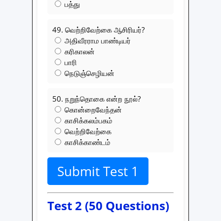
பத்து
49. வெற்றிவேற்கை ஆசிரியர்?
அதிவீரராம பாண்டியர்
கரிகாலன்
பாரி
நெடுஞ்செழியன்
50. நறுந்தொகை என்ற நூல்?
கொன்றைவேந்தன்
காசிக்கலம்பகம்
வெற்றிவேற்கை
காசிக்காண்டம்
Submit Test 1
Test 2 (50 Questions)