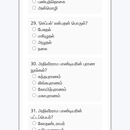
பண்புத்தொகை
அன்மொழி
29. 'செப்பல்' என்பதன் பொருள்?
பேசுதல்
மகிழுதல்
அழுதல்
நகை
30. அதிவீரராம பாண்டியரின் புராண
நூல்கள்?
கந்தபுராணம்
லிங்கபுராணம்
கோயிற்புராணம்
மகாபுராணம்
31. அதிவீரராம பாண்டியரின்
பட்டப்பெயர்?
கோதண்டராமர்
கலியாணராமர்