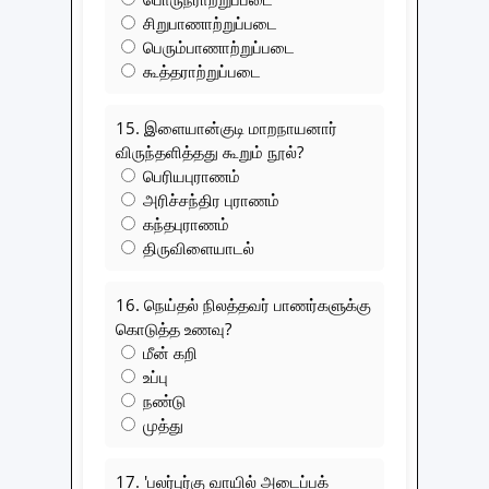
சிறுபாணாற்றுப்படை
பெரும்பாணாற்றுப்படை
கூத்தராற்றுப்படை
15. இளையான்குடி மாறநாயனார்
விருந்தளித்தது கூறும் நூல்?
பெரியபுராணம்
அரிச்சந்திர புராணம்
கந்தபுராணம்
திருவிளையாடல்
16. நெய்தல் நிலத்தவர் பாணர்களுக்கு
கொடுத்த உணவு?
மீன் கறி
உப்பு
நண்டு
முத்து
17. 'பலர்புர்கு வாயில் அடைப்பக்