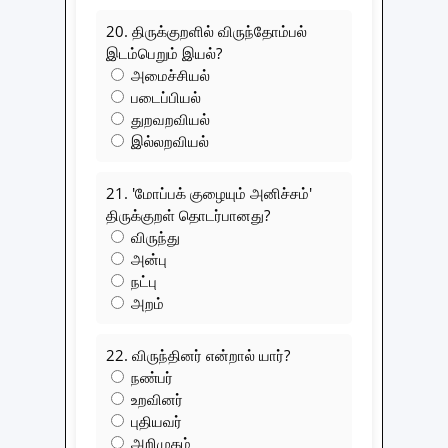
20. திருக்குறளில் விருந்தோம்பல்
இடம்பெறும் இயல்?
அமைச்சியல்
படைப்பியல்
துறவறவியல்
இல்லறவியல்
21. 'மோப்பக் குழையும் அனிச்சம்'
திருக்குறள் தொடர்பானது?
விருந்து
அன்பு
நட்பு
அறம்
22. விருந்தினர் என்றால் யார்?
நண்பர்
உறவினர்
புதியவர்
அறிமுகம்