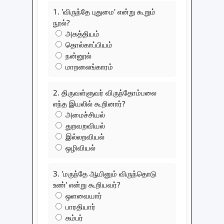
1. 'விருந்தே புதுமை' என்று கூறும்
நூல்?
அகத்தியம்
தொல்காப்பியம்
நன்னூல்
மாறனலங்காரம்
2. திருவள்ளுவர் விருந்தோம்பலை
எந்த இயலில் கூறினார்?
அமைச்சியல்
துறவறவியல்
இல்லறவியல்
ஒழிவியல்
3. 'மருந்தே ஆயினும் விருந்தொடு
உண்' என்று கூறியவர்?
ஒளவையார்
பாரதியார்
கம்பர்