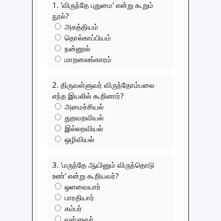
1. 'விருந்தே புதுமை' என்று கூறும்
நூல்?
அகத்தியம்
தொல்காப்பியம்
நன்னூல்
மாறனலங்காரம்
2. திருவள்ளுவர் விருந்தோம்பலை
எந்த இயலில் கூறினார்?
அமைச்சியல்
துறவறவியல்
இல்லறவியல்
ஒழிவியல்
3. 'மருந்தே ஆயினும் விருந்தொடு
உண்' என்று கூறியவர்?
ஒளவையார்
பாரதியார்
கம்பர்
வள்ளுவர்