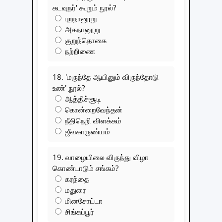
கடவுநர்' கூறும் நூல்?
புறநானூறு
அகநானூறு
குறுந்தொகை
நற்றிணை
18. 'மருந்தே ஆயினும் விருந்தோடு
உண்' நூல்?
ஆத்திச்சூடி
கொன்றைவேந்தன்
நீதிநெறி விளக்கம்
ஜீவகாருண்யம்
19. வாழையிலை விருந்து விழா
கொண்டாடும் சங்கம்?
கரந்தை
மதுரை
மினசோட்டா
சிங்கப்பூர்