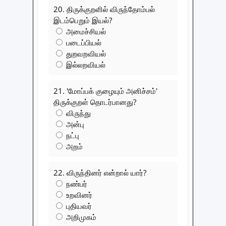
20. திருக்குறளில் விருந்தோம்பல்
இடம்பெறும் இயல்?
அமைச்சியல்
படைப்பியல்
துறவறவியல்
இல்லறவியல்
21. 'மோப்பக் குழையும் அனிச்சம்'
திருக்குறள் தொடர்பானது?
விருந்து
அன்பு
நட்பு
அறம்
22. விருந்தினர் என்றால் யார்?
நண்பர்
உறவினர்
புதியவர்
அறிமுகம்