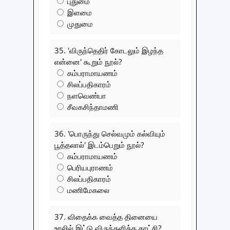
புதுமை
இளமை
முதுமை
35. 'விருந்தெதிர் கோடலும் இழந்த
என்னை' கூறும் நூல்?
கம்பராமாயணம்
சிலப்பதிகாரம்
நளவெண்பா
சீவகசிந்தாமணி
36. 'பொருந்து செல்வமும் கல்வியும்
பூத்தலால்' இடம்பெறும் நூல்?
கம்பராமாயணம்
பெரியபுராணம்
சிலப்பதிகாரம்
மணிமேகலை
37. விதைக்க வைத்த தினையை
உரலில் இட்டு விருந்தளித்த காட்சி?