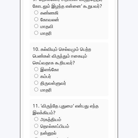
கோடலும் இழந்த என்னை' கூறுபவர்?
கண்ணகி
கோவலன்
மாதவி
மாதரி
10. கல்வியும் செல்வமும் பெற்ற
பெண்கள் விருந்தும் ஈகையும்
செய்வதாக கூறியவர்?
இளங்கோ
கம்பர்
திருவள்ளுவர்
மாதரி
11. 'விருந்தே புதுமை' என்பது எந்த
இலக்கியம்?
அகத்தியம்
தொல்காப்பியம்
நன்னூல்