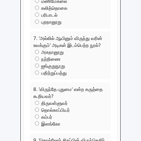
மணிமேகலை
கலித்தொகை
பரிபாடல்
புறநானூறு
7. 'அல்லில் ஆயினும் விருந்து வரின்
உவக்கும்' அடிகள் இடம்பெற்ற நூல்?
அகநானூறு
நற்றிணை
ஐங்குறுநூறு
பதிற்றுப்பத்து
8. 'விருந்தே புதுமை' என்ற கருத்தை
கூறியவர்?
திருவள்ளுவர்
தொல்காப்பியர்
கம்பர்
இளங்கோ
9. 'தொல்லோர் சிறப்பின் விருந்தெதிர்