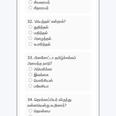
சீவலராமர்
சீதாராமர்
32. 'வியத்தல்' என்றால்?
துதித்தல்
மதித்தல்
அழைத்தல்
உபசரித்தல்
33. மினசோட்டா தமிழ்ச்சங்கம்
அமைந்த நாடு?
அமெரிக்கா
இலங்கை
மொரிசியஸ்
மலேசியா
34. தொல்காப்பியர் விருந்து
என்னவென்று கூறினார்?
தொன்மை