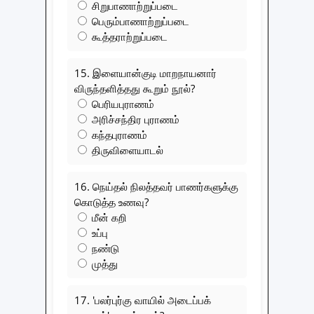
சிறுபாணாற்றுப்படை
பெரும்பாணாற்றுப்படை
கூத்தராற்றுப்படை
15. இளையான்குடி மாறநாயனார்
விருந்தளித்தது கூறும் நூல்?
பெரியபுராணம்
அரிச்சந்திர புராணம்
கந்தபுராணம்
திருவிளையாடல்
16. நெய்தல் நிலத்தவர் பாணர்களுக்கு
கொடுத்த உணவு?
மீன் கறி
உப்பு
நண்டு
முத்து
17. 'பலர்புர்கு வாயில் அடைப்பக்