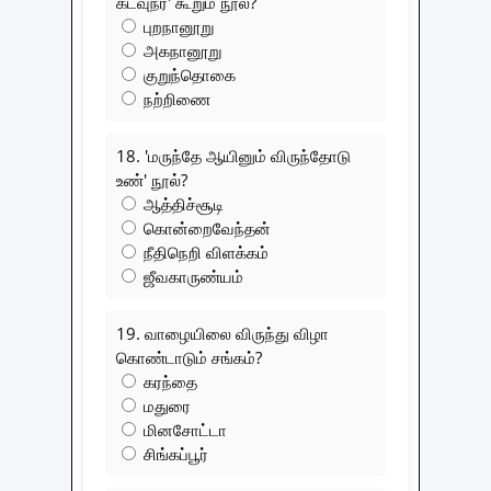
கடவுநர்' கூறும் நூல்?
புறநானூறு
அகநானூறு
குறுந்தொகை
நற்றிணை
18. 'மருந்தே ஆயினும் விருந்தோடு
உண்' நூல்?
ஆத்திச்சூடி
கொன்றைவேந்தன்
நீதிநெறி விளக்கம்
ஜீவகாருண்யம்
19. வாழையிலை விருந்து விழா
கொண்டாடும் சங்கம்?
கரந்தை
மதுரை
மினசோட்டா
சிங்கப்பூர்