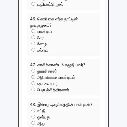
வழிபாட்டு நூல்
46. கொற்கை எந்த நாட்டின்
துறைமுகம்?
பாண்டிய
சேர
சோழ
பல்லவ
47. காசிக்காண்டம் எழுதியவர்?
துளசிதாசர்
அதிவீரராம பாண்டியர்
ஒளவையார்
பெருஞ்சித்திரனார்
48. இல்லற ஒழுக்கத்தின் பண்புகள்?
எட்டு
ஒன்பது
ஆறு