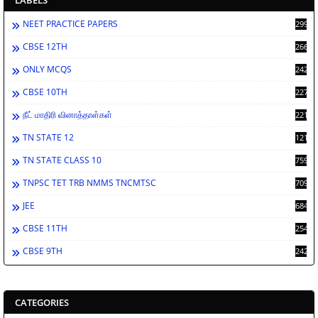
NEET PRACTICE PAPERS
2994
CBSE 12TH
2669
ONLY MCQS
2429
CBSE 10TH
2278
நீட் மாதிரி வினாத்தாள்கள்
2212
TN STATE 12
1212
TN STATE CLASS 10
759
TNPSC TET TRB NMMS TNCMTSC
709
JEE
684
CBSE 11TH
254
CBSE 9TH
242
CATEGORIES